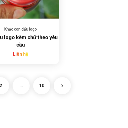
Khắc con dấu logo
u logo kèm chữ theo yêu
cầu
Liên hệ
2
…
10