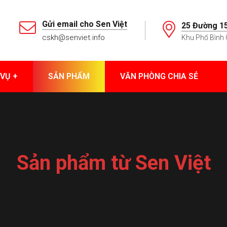
Gửi email cho Sen Việt
25 Đường 15
cskh@senviet.info
Khu Phố Bình 
 VỤ
SẢN PHẨM
VĂN PHÒNG CHIA SẺ
Sản phẩm từ Sen Việt