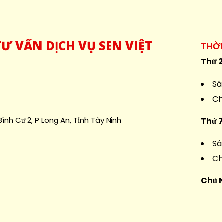
Ư VẤN DỊCH VỤ SEN VIỆT
THỜ
Thứ 2
Sá
Ch
ình Cư 2, P Long An, Tỉnh Tây Ninh
Thứ 
Sá
Ch
Chủ 