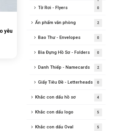
1
Tờ Rơi - Flyers
0
Ấn phẩm văn phòng
2
o yêu
Bao Thư - Envelopes
0
Bìa Đựng Hồ Sơ - Folders
0
Danh Thiếp - Namecards
2
Giấy Tiêu Đề - Letterheads
0
Khắc con dấu hồ sơ
4
Khắc con dấu logo
5
Khắc con dấu Oval
5