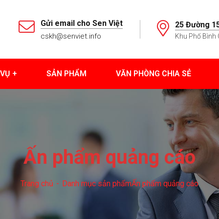
Gửi email cho Sen Việt
25 Đường 15
cskh@senviet.info
Khu Phố Bình 
 VỤ
SẢN PHẨM
VĂN PHÒNG CHIA SẺ
Ấn phẩm quảng cáo
Trang chủ
Danh mục sản phẩm
Ấn phẩm quảng cáo