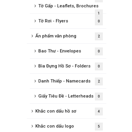
Tờ Gấp - Leaflets, Brochures
1
Tờ Rơi - Flyers
0
Ấn phẩm văn phòng
2
Bao Thư - Envelopes
0
Bìa Đựng Hồ Sơ - Folders
0
Danh Thiếp - Namecards
2
Giấy Tiêu Đề - Letterheads
0
Khắc con dấu hồ sơ
4
Khắc con dấu logo
5