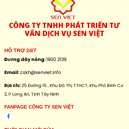
CÔNG
TY TNHH PHÁT TRIỂN TƯ
VẤN DỊCH VỤ SEN VIỆT
HỖ TRỢ 24/7
Đường dây nóng:
1900 2139
Email:
cskh@senviet.info
Địa chỉ:
25 Đường 15 , Khu Đô Thị TTHCT, Khu Phố Bình Cư
2, P Long An, Tỉnh Tây Ninh
FANPAGE CÔNG TY SEN VIỆT