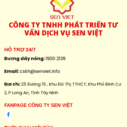
CÔNG
TY TNHH PHÁT TRIỂN TƯ
VẤN DỊCH VỤ SEN VIỆT
HỖ TRỢ 24/7
Đường dây nóng:
1900 2139
Email:
cskh@senviet.info
Địa chỉ:
25 Đường 15 , Khu Đô Thị TTHCT, Khu Phố Bình Cư
2, P Long An, Tỉnh Tây Ninh
FANPAGE CÔNG TY SEN VIỆT