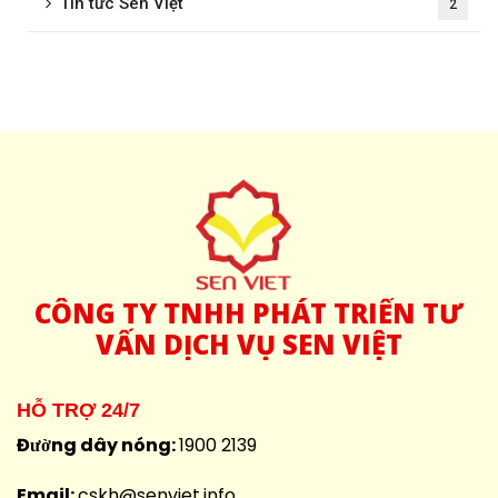
Tin tức Sen Việt
2
CÔNG
TY TNHH PHÁT TRIỂN TƯ
VẤN DỊCH VỤ SEN VIỆT
HỖ TRỢ 24/7
Đường dây nóng:
1900 2139
Email:
cskh@senviet.info