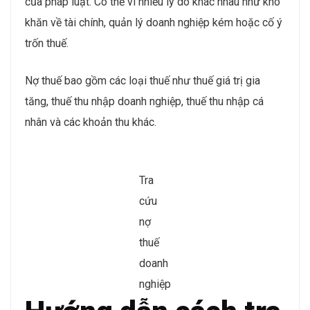
của pháp luật. Có thể vì nhiều lý do khác nhau như khó
khăn về tài chính, quản lý doanh nghiệp kém hoặc cố ý
trốn thuế.
Nợ thuế bao gồm các loại thuế như thuế giá trị gia
tăng, thuế thu nhập doanh nghiệp, thuế thu nhập cá
nhân và các khoản thu khác.
Tra
cứu
nợ
thuế
doanh
nghiệp