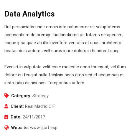
Data Analytics
Dut perspiciatis unde omnis iste natus error sit voluptatems
accusantium doloremqu laudanntiums ut, totams se aperiam,
eaque ipsa quae ab illo inventore veritatis et quasi architecto
beatae duis autems vell eums iriure dolors in hendrerit saep.
Eveniet in vulputate velit esse molestie cons tonequat, vel illum
dolore eu feugiat nulla facilisis seds eros sed et accumsan et
iusto odio dignisnsim. Temporibus autem.
Category:
Strategy
Client:
Real Madrid C.F
Date:
24/11/2017
Website:
www.giorf.esp