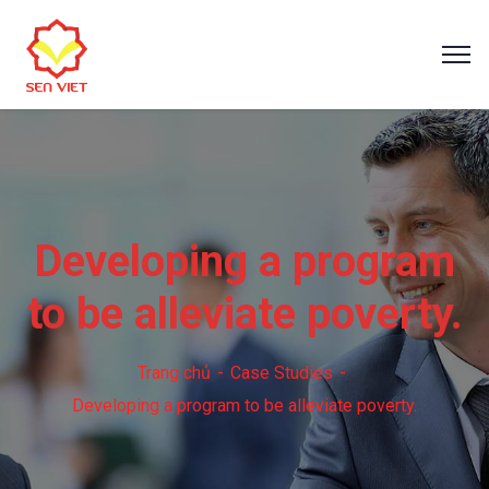
Developing a program
to be alleviate poverty.
Trang chủ
Case Studies
Developing a program to be alleviate poverty.