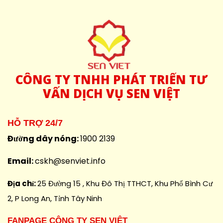
CÔNG
TY TNHH PHÁT TRIỂN TƯ
VẤN DỊCH VỤ SEN VIỆT
HỖ TRỢ 24/7
Đường dây nóng:
1900 2139
Email:
cskh@senviet.info
Địa chỉ:
25 Đường 15 , Khu Đô Thị TTHCT, Khu Phố Bình Cư
2, P Long An, Tỉnh Tây Ninh
FANPAGE CÔNG TY SEN VIỆT