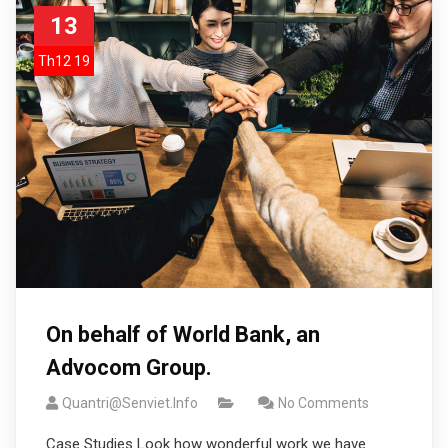
13
Th12 19
On behalf of World Bank, an
Advocom Group.
Quantri@senviet.info
No Comments
Case Studies Look how wonderful work we have