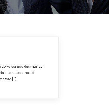
i goiku ssimos ducimus qui
is iste natus error sit
entore […]