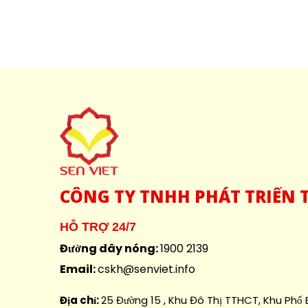
CÔNG
TY TNHH PHÁT TRIỂN T
HỖ TRỢ 24/7
Đường dây nóng:
1900 2139
Email:
cskh@senviet.info
Địa chỉ:
25 Đường 15 , Khu Đô Thị TTHCT, Khu Phố B