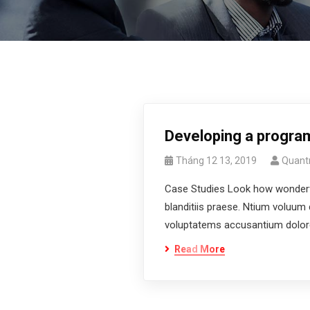
Developing a program 
Tháng 12 13, 2019
Quantr
Case Studies Look how wonderfu
blanditiis praese. Ntium voluum 
voluptatems accusantium dolore
Read More