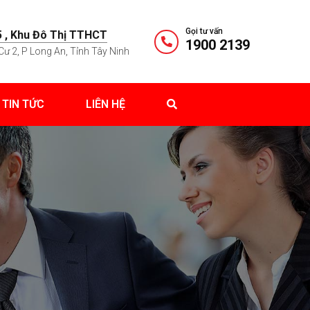
Gọi tư vấn
 , Khu Đô Thị TTHCT
1900 2139
Cư 2, P Long An, Tỉnh Tây Ninh
TIN TỨC
LIÊN HỆ