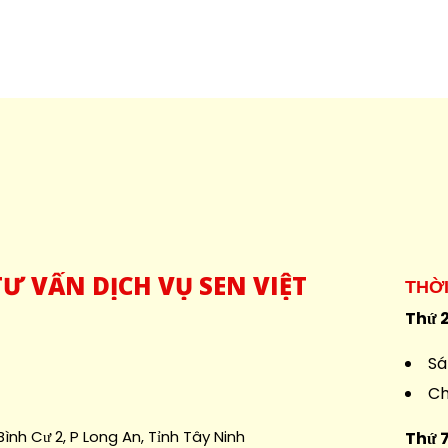
Ư VẤN DỊCH VỤ SEN VIỆT
THỜ
Thứ 2
Sá
Ch
ình Cư 2, P Long An, Tỉnh Tây Ninh
Thứ 