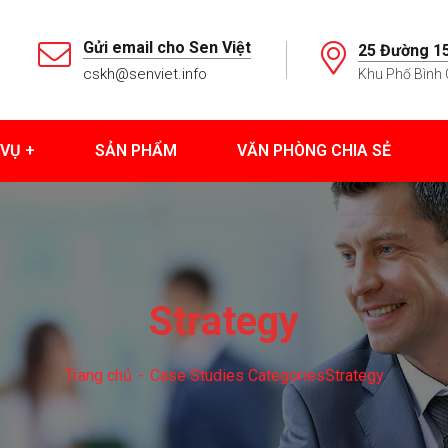
Gửi email cho Sen Việt
25 Đường 15
cskh@senviet.info
Khu Phố Bình 
 VỤ
SẢN PHẨM
VĂN PHÒNG CHIA SẺ
Strategy
Trang chủ
Case Studies Categories
Strategy