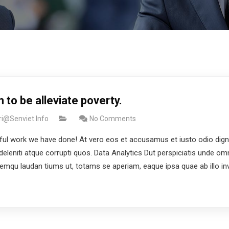
to be alleviate poverty.
i@senviet.info
No Comments
l work we have done! At vero eos et accusamus et iusto odio dign
deleniti atque corrupti quos. Data Analytics Dut perspiciatis unde omn
mqu laudan tiums ut, totams se aperiam, eaque ipsa quae ab illo inv