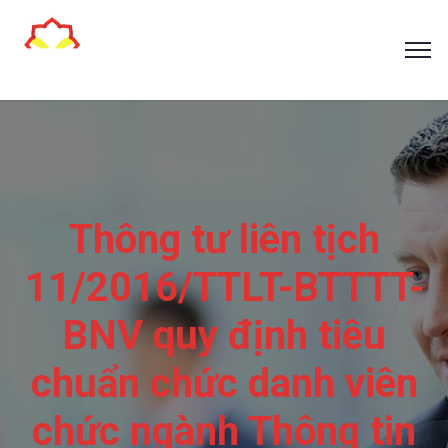
Thông tư liên tịch
11/2016/TTLT-BTTTT-
BNV quy định tiêu
chuẩn chức danh viên
chức ngành Thông tin