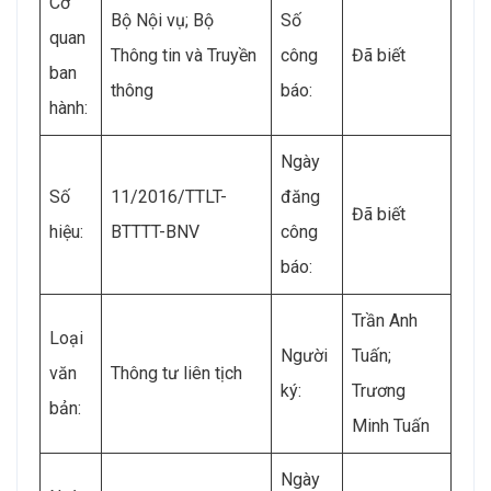
Cơ
Bộ Nội vụ; Bộ
Số
quan
Thông tin và Truyền
công
Đã biết
ban
thông
báo:
hành:
Ngày
Số
11/2016/TTLT-
đăng
Đã biết
hiệu:
BTTTT-BNV
công
báo:
Trần Anh
Loại
Người
Tuấn;
văn
Thông tư liên tịch
ký:
Trương
bản:
Minh Tuấn
Ngày