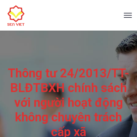
Thông tư 24/2013/TT-
BLĐTBXH chính sách
với người hoạt động
không chuyên trách
cấp xã