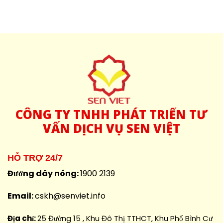
CÔNG
TY TNHH PHÁT TRIỂN TƯ
VẤN DỊCH VỤ SEN VIỆT
HỖ TRỢ 24/7
Đường dây nóng:
1900 2139
Email:
cskh@senviet.info
Địa chỉ:
25 Đường 15 , Khu Đô Thị TTHCT, Khu Phố Bình Cư