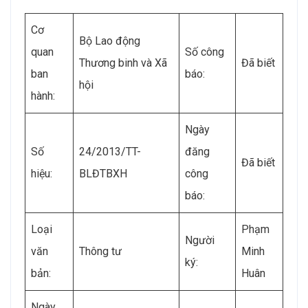
Cơ
Bộ Lao động
quan
Số công
Thương binh và Xã
Đã biết
ban
báo:
hội
hành:
Ngày
Số
24/2013/TT-
đăng
Đã biết
hiệu:
BLĐTBXH
công
báo:
Loại
Phạm
Người
văn
Thông tư
Minh
ký:
bản:
Huân
Ngày