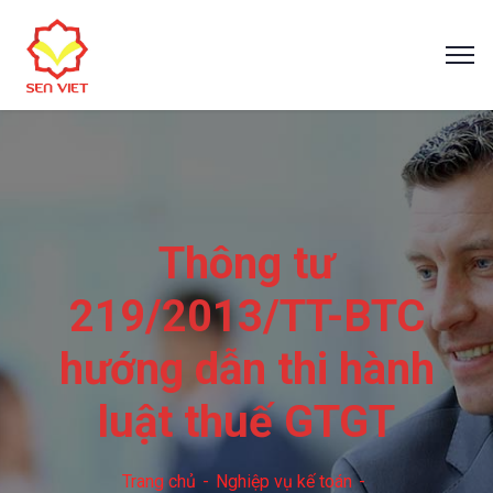
Thông tư
219/2013/TT-BTC
hướng dẫn thi hành
luật thuế GTGT
Trang chủ
Nghiệp vụ kế toán