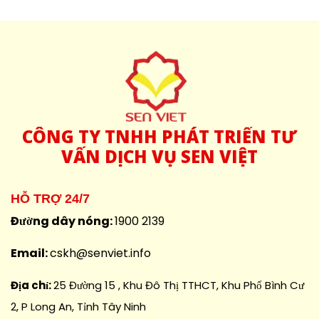
CÔNG
TY TNHH PHÁT TRIỂN TƯ
VẤN DỊCH VỤ SEN VIỆT
HỖ TRỢ 24/7
Đường dây nóng:
1900 2139
Email:
cskh@senviet.info
Địa chỉ:
25 Đường 15 , Khu Đô Thị TTHCT, Khu Phố Bình Cư
2, P Long An, Tỉnh Tây Ninh