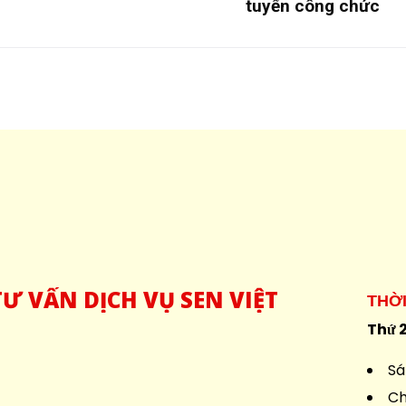
tuyển công chức
Ư VẤN DỊCH VỤ SEN VIỆT
THỜ
Thứ 2
Sá
Ch