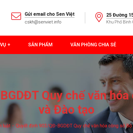
Gửi email cho Sen Việt
25 Đường 15
cskh@senviet.info
Khu Phố Bình 
 VỤ
SẢN PHẨM
VĂN PHÒNG CHIA SẺ
BGDĐT Quy chế văn hóa 
và Đào tạo
n luật
Quyết định 903/QĐ-BGDĐT Quy chế văn hóa công sở Bộ 