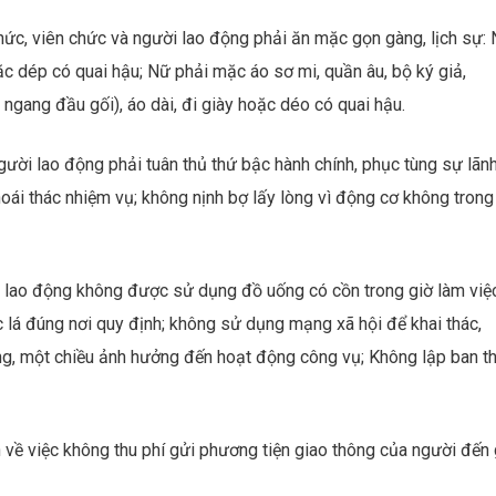
chức, viên chức và người lao động phải ăn mặc gọn gàng, lịch sự:
ặc dép có quai hậu; Nữ phải mặc áo sơ mi, quần âu, bộ ký giả,
 ngang đầu gối), áo dài, đi giày hoặc déo có quai hậu.
gười lao động phải tuân thủ thứ bậc hành chính, phục tùng sự lãn
thoái thác nhiệm vụ; không nịnh bợ lấy lòng vì động cơ không trong
ời lao động không được sử dụng đồ uống có cồn trong giờ làm việ
c lá đúng nơi quy định; không sử dụng mạng xã hội để khai thác,
ng, một chiều ảnh hưởng đến hoạt động công vụ; Không lập ban th
 về việc không thu phí gửi phương tiện giao thông của người đến 