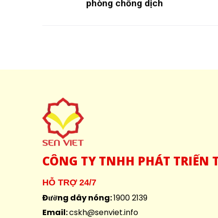
phòng chống dịch
CÔNG
TY TNHH PHÁT TRIỂN T
HỖ TRỢ 24/7
Đường dây nóng:
1900 2139
Email:
cskh@senviet.info