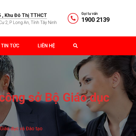
Gọi tư vấn
 , Khu Đô Thị TTHCT
1900 2139
Cư 2, P Long An, Tỉnh Tây Ninh
TIN TỨC
LIÊN HỆ
công sở Bộ Giáo dục
Giáo dục và Đào tạo