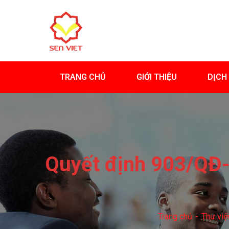
TRANG CHỦ
GIỚI THIỆU
DỊCH
Quyết định 903/QĐ-
Trang chủ
Thư việ