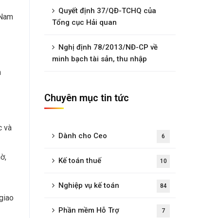
Quyết định 37/QĐ-TCHQ của
 Nam
Tổng cục Hải quan
Nghị định 78/2013/NĐ-CP về
minh bạch tài sản, thu nhập
h
Chuyên mục tin tức
c và
Dành cho Ceo
6
ờ,
Kế toán thuế
10
Nghiệp vụ kế toán
84
giao
Phần mềm Hỗ Trợ
7