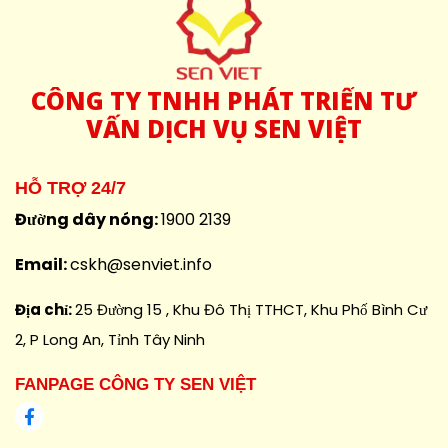
CÔNG
TY TNHH PHÁT TRIỂN TƯ
VẤN DỊCH VỤ SEN VIỆT
HỖ TRỢ 24/7
Đường dây nóng:
1900 2139
Email:
cskh@senviet.info
Địa chỉ:
25 Đường 15 , Khu Đô Thị TTHCT, Khu Phố Bình Cư
2, P Long An, Tỉnh Tây Ninh
FANPAGE CÔNG TY SEN VIỆT