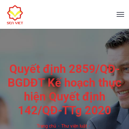
Quyết định 2859/QĐ-
BGDĐT Kế hoạch thực
hiện Quyết định
142/QĐ-TTg 2020
Trang chủ
Thư viện luật