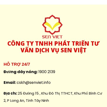
CÔNG
TY TNHH PHÁT TRIỂN TƯ
VẤN DỊCH VỤ SEN VIỆT
HỖ TRỢ 24/7
Đường dây nóng:
1900 2139
Email:
cskh@senviet.info
Địa chỉ:
25 Đường 15 , Khu Đô Thị TTHCT, Khu Phố Bình Cư
2, P Long An, Tỉnh Tây Ninh