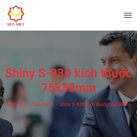
Shiny S-830 kích thước
75x38mm
Trang chủ
Sản phẩm
Shiny S-830 kích thước 75x38mm