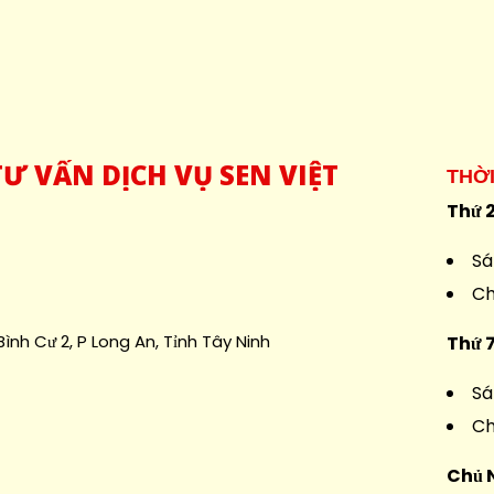
Ư VẤN DỊCH VỤ SEN VIỆT
THỜ
Thứ 2
Sá
Ch
ình Cư 2, P Long An, Tỉnh Tây Ninh
Thứ 
Sá
Ch
Chủ 