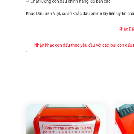
⇒ Chất lượng con dấu chính hãng, độ bền cao.
Khắc Dấu Sen Việt, cơ sở khắc dấu online lấy liền uy tín 
Khắc Dấu
Nhận khắc con dấu theo yêu cầu với các loại con dấu 