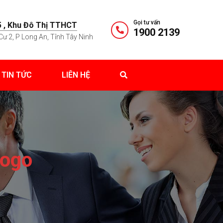
Gọi tư vấn
 , Khu Đô Thị TTHCT
1900 2139
Cư 2, P Long An, Tỉnh Tây Ninh
TIN TỨC
LIÊN HỆ
logo