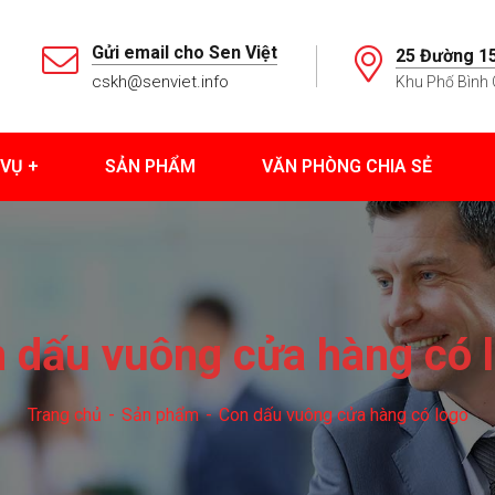
Gửi email cho Sen Việt
25 Đường 15
cskh@senviet.info
Khu Phố Bình 
 VỤ
SẢN PHẨM
VĂN PHÒNG CHIA SẺ
 dấu vuông cửa hàng có 
Trang chủ
Sản phẩm
Con dấu vuông cửa hàng có logo