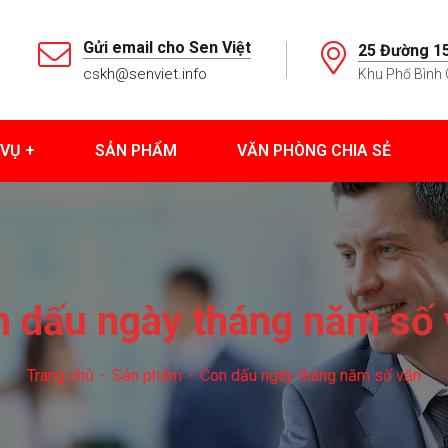
Gửi email cho Sen Việt
25 Đường 15
cskh@senviet.info
Khu Phố Bình 
 VỤ
SẢN PHẨM
VĂN PHÒNG CHIA SẺ
 dấu ngày tháng năm số
Trang chủ
Sản phẩm
Con dấu ngày tháng năm số vặn