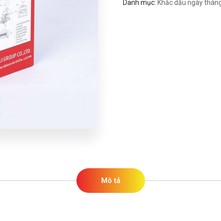
Danh mục:
Khắc dấu ngày thán
Mô tả