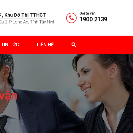
Gọi tư vấn
 , Khu Đô Thị TTHCT
1900 2139
Cư 2, P Long An, Tỉnh Tây Ninh
TIN TỨC
LIÊN HỆ
 vặn