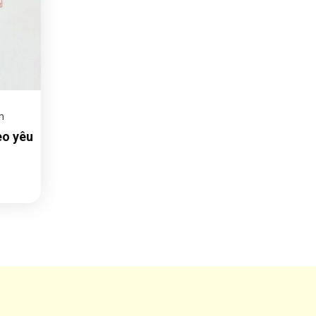
m
eo yêu