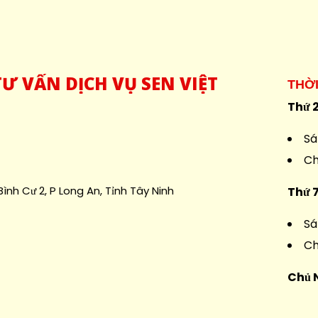
Ư VẤN DỊCH VỤ SEN VIỆT
THỜ
Thứ 2
Sá
Ch
ình Cư 2, P Long An, Tỉnh Tây Ninh
Thứ 
Sá
Ch
Chủ 