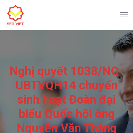
Nghị quyết 1038/NQ-
UBTVQH14 chuyển
sinh hoạt Đoàn đại
biểu Quốc hội ông
Nguyễn Văn Thắng