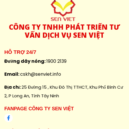
CÔNG
TY TNHH PHÁT TRIỂN TƯ
VẤN DỊCH VỤ SEN VIỆT
HỖ TRỢ 24/7
Đường dây nóng:
1900 2139
Email:
cskh@senviet.info
Địa chỉ:
25 Đường 15 , Khu Đô Thị TTHCT, Khu Phố Bình Cư
2, P Long An, Tỉnh Tây Ninh
FANPAGE CÔNG TY SEN VIỆT