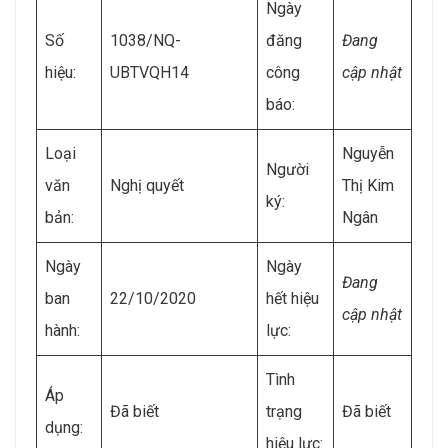
Ngày
Số
1038/NQ-
đăng
Đang
hiệu:
UBTVQH14
công
cập nhật
báo:
Loại
Nguyễn
Người
văn
Nghị quyết
Thị Kim
ký:
bản:
Ngân
Ngày
Ngày
Đang
ban
22/10/2020
hết hiệu
cập nhật
hành:
lực:
Tình
Áp
Đã biết
trạng
Đã biết
dụng:
hiệu lực: