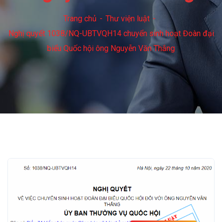
Trang chủ
Thư viện luật
Nghị quyết 1038/NQ-UBTVQH14 chuyển sinh hoạt Đoàn đại
biểu Quốc hội ông Nguyễn Văn Thắng