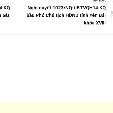
Next Post
4 KQ
Nghị quyết 1023/NQ-UBTVQH14 KQ
h Gia
bầu Phó Chủ tịch HĐND tỉnh Yên Bái
khóa XVIII