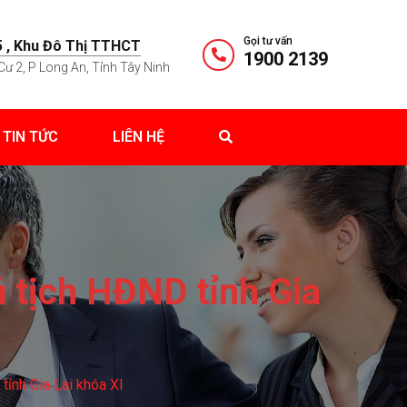
Gọi tư vấn
 , Khu Đô Thị TTHCT
1900 2139
Cư 2, P Long An, Tỉnh Tây Ninh
TIN TỨC
LIÊN HỆ
tịch HĐND tỉnh Gia
nh Gia Lai khóa XI