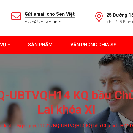
Gửi email cho Sen Việt
25 Đường 15
cskh@senviet.info
Khu Phố Bình 
 VỤ
SẢN PHẨM
VĂN PHÒNG CHIA SẺ
Q-UBTVQH14 KQ bầu Chủ 
Lai khóa XI
n luật
Nghị quyết 1021/NQ-UBTVQH14 KQ bầu Chủ tịch HĐND tỉ