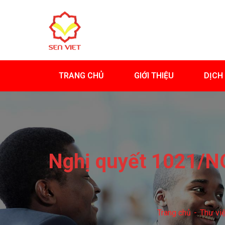
TRANG CHỦ
GIỚI THIỆU
DỊCH
Nghị quyết 1021/N
Trang chủ
Thư việ