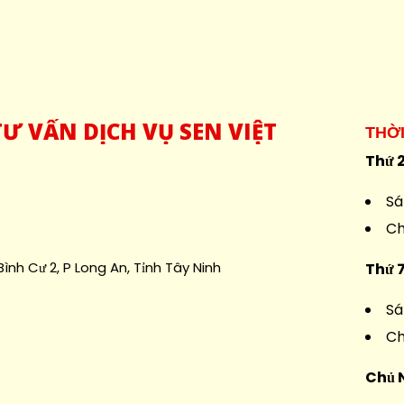
Ư VẤN DỊCH VỤ SEN VIỆT
THỜ
Thứ 2
Sá
Ch
ình Cư 2, P Long An, Tỉnh Tây Ninh
Thứ 
Sá
Ch
Chủ 