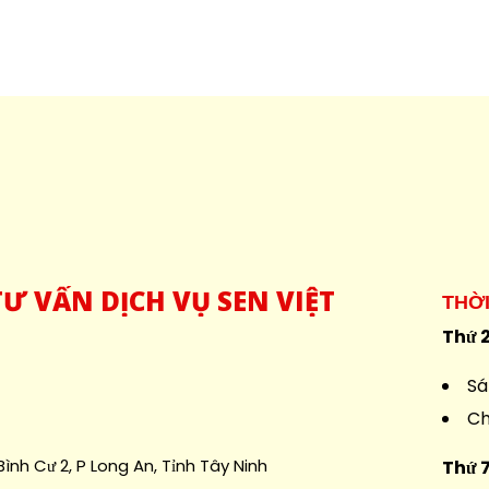
Ư VẤN DỊCH VỤ SEN VIỆT
THỜ
Thứ 2
Sá
Ch
ình Cư 2, P Long An, Tỉnh Tây Ninh
Thứ 