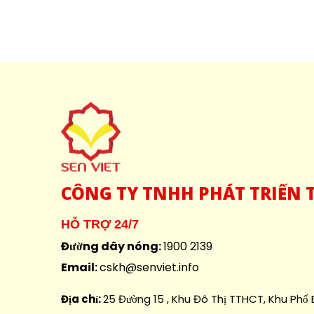
CÔNG
TY TNHH PHÁT TRIỂN T
HỖ TRỢ 24/7
Đường dây nóng:
1900 2139
Email:
cskh@senviet.info
Địa chỉ:
25 Đường 15 , Khu Đô Thị TTHCT, Khu Phố B