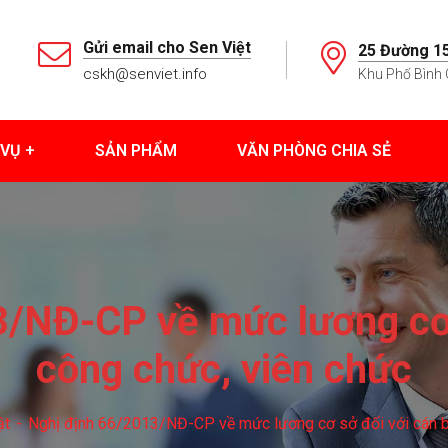
Gửi email cho Sen Việt
25 Đường 15
cskh@senviet.info
Khu Phố Bình 
 VỤ
SẢN PHẨM
VĂN PHÒNG CHIA SẺ
/NĐ-CP về mức lương cơ 
công chức, viên chức
ật
Nghị định 66/2013/NĐ-CP về mức lương cơ sở đối với cán b