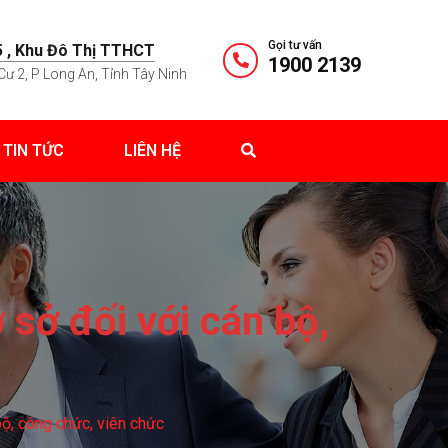
Gọi tư vấn
 , Khu Đô Thị TTHCT
1900 2139
Cư 2, P Long An, Tỉnh Tây Ninh
TIN TỨC
LIÊN HỆ
sở đối với cán bộ,
ộ, công chức, viên chức