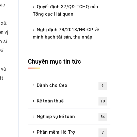
các
Quyết định 37/QĐ-TCHQ của
Tổng cục Hải quan
xã;
Nghị định 78/2013/NĐ-CP về
n vị
minh bạch tài sản, thu nhập
h sĩ
sĩ
Chuyên mục tin tức
 và
ất
Dành cho Ceo
6
Kế toán thuế
10
Nghiệp vụ kế toán
84
Phần mềm Hỗ Trợ
7