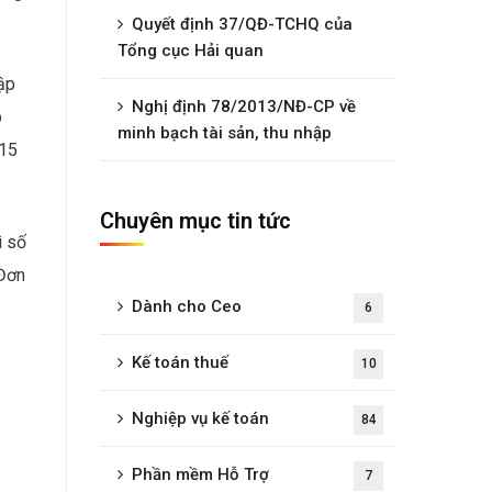
Quyết định 37/QĐ-TCHQ của
Tổng cục Hải quan
ập
Nghị định 78/2013/NĐ-CP về
p
minh bạch tài sản, thu nhập
 15
Chuyên mục tin tức
ì số
 Đơn
Dành cho Ceo
6
Kế toán thuế
10
Nghiệp vụ kế toán
84
Phần mềm Hỗ Trợ
7