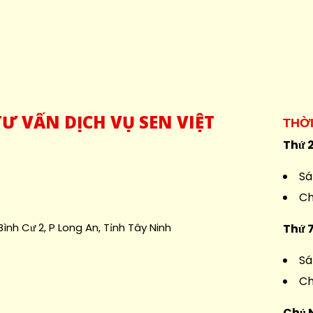
Ư VẤN DỊCH VỤ SEN VIỆT
THỜ
Thứ 2
Sá
Ch
ình Cư 2, P Long An, Tỉnh Tây Ninh
Thứ 
Sá
Ch
Chủ 