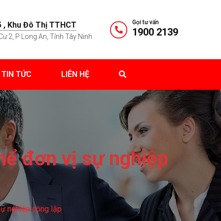
Gọi tư vấn
 , Khu Đô Thị TTHCT
1900 2139
Cư 2, P Long An, Tỉnh Tây Ninh
TIN TỨC
LIÊN HỆ
hể đơn vị sự nghiệp
sự nghiệp công lập