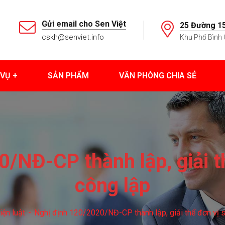
Gửi email cho Sen Việt
25 Đường 15
cskh@senviet.info
Khu Phố Bình 
 VỤ
SẢN PHẨM
VĂN PHÒNG CHIA SẺ
/NĐ-CP thành lập, giải t
công lập
iện luật
Nghị định 120/2020/NĐ-CP thành lập, giải thể đơn vị 