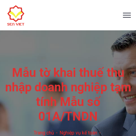
Mẫu tờ khai thuế thu
nhập doanh nghiệp tạm
tính Mẫu số
01A/TNDN
Trang chủ
Nghiệp vụ kế toán