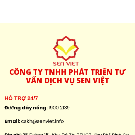
CÔNG
TY TNHH PHÁT TRIỂN TƯ
VẤN DỊCH VỤ SEN VIỆT
HỖ TRỢ 24/7
Đường dây nóng:
1900 2139
Email:
cskh@senviet.info
Địa chỉ:
25 Đường 15 , Khu Đô Thị TTHCT, Khu Phố Bình Cư