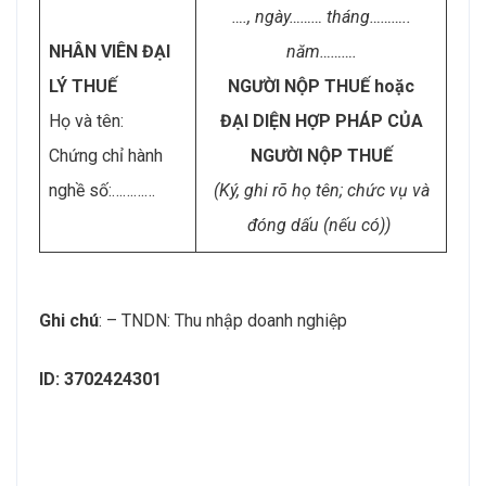
…., ngày……… tháng………..
NHÂN VIÊN ĐẠI
năm……….
LÝ THUẾ
NGƯỜI NỘP THUẾ hoặc
Họ và tên:
ĐẠI DIỆN HỢP PHÁP CỦA
Chứng chỉ hành
NGƯỜI NỘP THUẾ
nghề số:…………
(Ký, ghi rõ họ tên; chức vụ và
đóng dấu (nếu có))
Ghi chú
: – TNDN: Thu nhập doanh nghiệp
ID: 3702424301