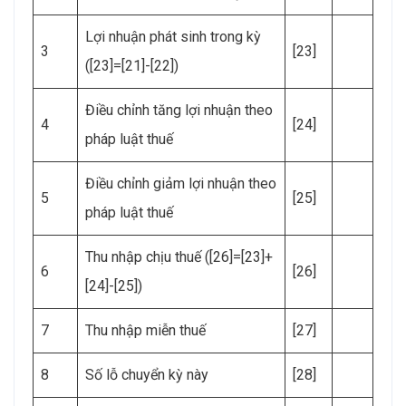
Lợi nhuận phát sinh trong kỳ
3
[23]
([23]=[21]-[22])
Điều chỉnh tăng lợi nhuận theo
4
[24]
pháp luật thuế
Điều chỉnh giảm lợi nhuận theo
5
[25]
pháp luật thuế
Thu nhập chịu thuế ([26]=[23]+
6
[26]
[24]-[25])
7
Thu nhập miễn thuế
[27]
8
Số lỗ chuyển kỳ này
[28]