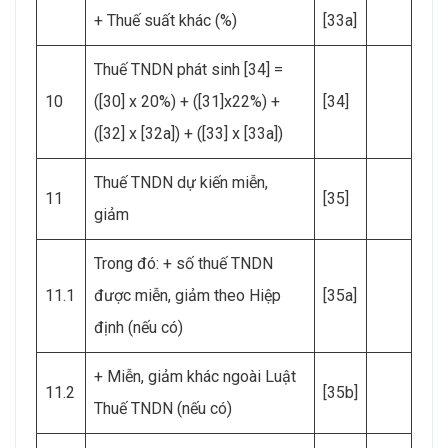
+ Thuế suất khác (%)
[33a]
Thuế TNDN phát sinh [34] =
10
([30] x 20%) + ([31]x22%) +
[34]
([32] x [32a]) + ([33] x [33a])
Thuế TNDN dự kiến miễn,
11
[35]
giảm
Trong đó: + số thuế TNDN
11.1
được miễn, giảm theo Hiệp
[35a]
định (nếu có)
+ Miễn, giảm khác ngoài Luật
11.2
[35b]
Thuế TNDN (nếu có)