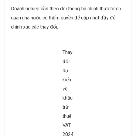
Doanh nghiệp cần theo dõi thông tin chính thức từ cơ
quan nhà nước có thẩm quyền để cập nhật đầy đủ,
chính xác các thay đổi.
Thay
đổi
dự
kiến
về
khấu
trừ
thuế
VAT
2024