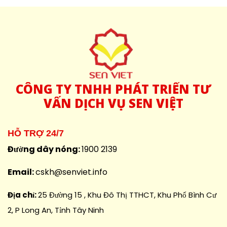
CÔNG
TY TNHH PHÁT TRIỂN TƯ
VẤN DỊCH VỤ SEN VIỆT
HỖ TRỢ 24/7
Đường dây nóng:
1900 2139
Email:
cskh@senviet.info
Địa chỉ:
25 Đường 15 , Khu Đô Thị TTHCT, Khu Phố Bình Cư
2, P Long An, Tỉnh Tây Ninh