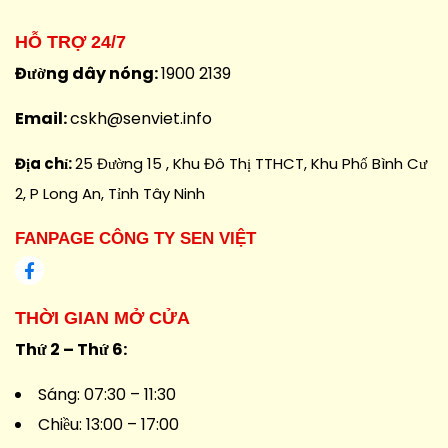
CÔNG
TY TNHH PHÁT TRIỂN TƯ
VẤN DỊCH VỤ SEN VIỆT
HỖ TRỢ 24/7
Đường dây nóng:
1900 2139
Email:
cskh@senviet.info
Địa chỉ:
25 Đường 15 , Khu Đô Thị TTHCT, Khu Phố Bình Cư
2, P Long An, Tỉnh Tây Ninh
FANPAGE CÔNG TY SEN VIỆT
THỜI GIAN MỞ CỬA
Thứ 2 – Thứ 6: