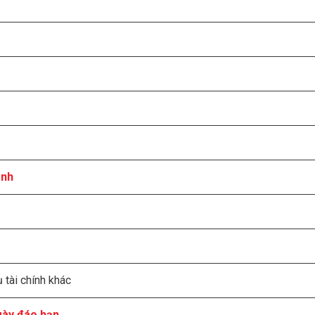
anh
 tài chính khác
gày đáo hạn