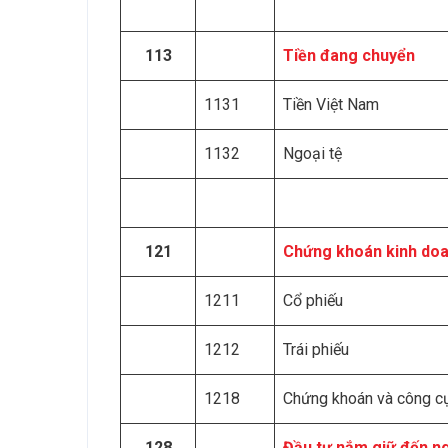
113
Tiền đang chuyển
1131
Tiền Việt Nam
1132
Ngoại tệ
121
Chứng khoán kinh do
1211
Cổ phiếu
1212
Trái phiếu
1218
Chứng khoán và công cụ
128
Đầu tư nắm giữ đến n