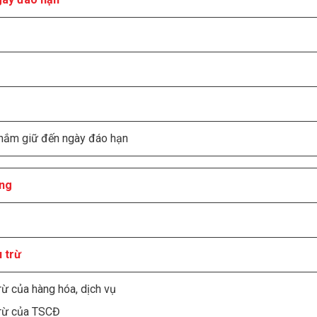
 nắm giữ đến ngày đáo hạn
àng
 trừ
ừ của hàng hóa, dịch vụ
rừ của TSCĐ