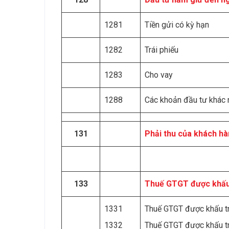
1281
Tiền gửi có kỳ hạn
1282
Trái phiếu
1283
Cho vay
1288
Các khoản đầu tư khác
131
Phải thu của khách h
133
Thuế GTGT được khấu
1331
Thuế GTGT được khấu tr
1332
Thuế GTGT được khấu t