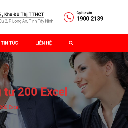
Gọi tư vấn
 , Khu Đô Thị TTHCT
1900 2139
Cư 2, P Long An, Tỉnh Tây Ninh
TIN TỨC
LIÊN HỆ
 tư 200 Excel
 200 Excel