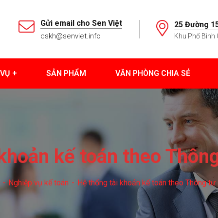
Gửi email cho Sen Việt
25 Đường 15
cskh@senviet.info
Khu Phố Bình 
 VỤ
SẢN PHẨM
VĂN PHÒNG CHIA SẺ
 khoản kế toán theo Thông
Nghiệp vụ kế toán
Hệ thống tài khoản kế toán theo Thông tư