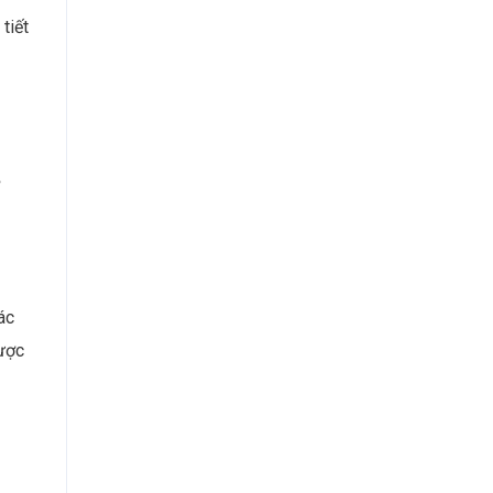
tiết
ác
được