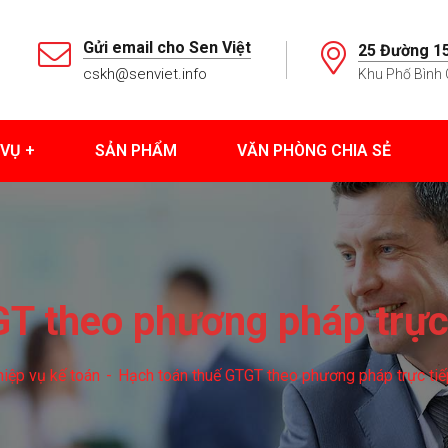
Gửi email cho Sen Việt
25 Đường 15
cskh@senviet.info
Khu Phố Bình 
 VỤ
SẢN PHẨM
VĂN PHÒNG CHIA SẺ
T theo phương pháp trực 
iệp vụ kế toán
Hạch toán thuế GTGT theo phương pháp trực tiế