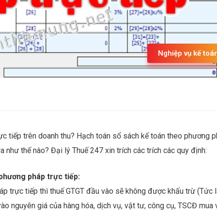
Nghiệp vụ kế toá
c tiếp trên doanh thu? Hạch toán sổ sách kế toán theo phương 
 như thế nào? Đại lý Thuế 247 xin trích các trích các quy định:
phương pháp trực tiếp:
 trực tiếp thì thuế GTGT đầu vào sẽ không được khấu trừ (Tức l
o nguyên giá của hàng hóa, dịch vụ, vật tư, công cụ, TSCĐ mua 