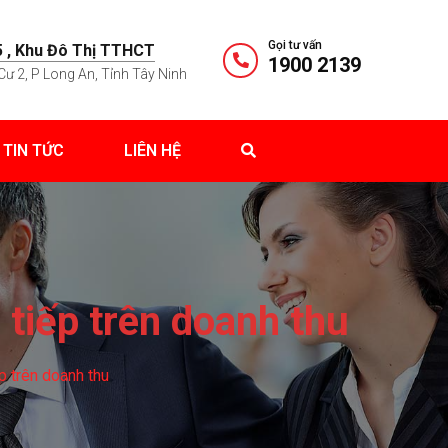
Gọi tư vấn
 , Khu Đô Thị TTHCT
1900 2139
Cư 2, P Long An, Tỉnh Tây Ninh
TIN TỨC
LIÊN HỆ
tiếp trên doanh thu
p trên doanh thu