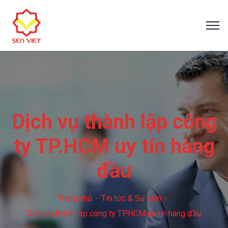
Dịch vụ thành lập công
ty TP.HCM uy tín hàng
đầu
Trang chủ
Tin tức & Sự kiện
Dịch vụ thành lập công ty TP.HCM uy tín hàng đầu