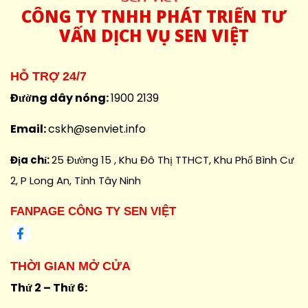
CÔNG
TY TNHH PHÁT TRIỂN TƯ
VẤN DỊCH VỤ SEN VIỆT
HỖ TRỢ 24/7
Đường dây nóng:
1900 2139
Email:
cskh@senviet.info
Địa chỉ:
25 Đường 15 , Khu Đô Thị TTHCT, Khu Phố Bình Cư
2, P Long An, Tỉnh Tây Ninh
FANPAGE CÔNG TY SEN VIỆT
THỜI GIAN MỞ CỬA
Thứ 2 – Thứ 6: