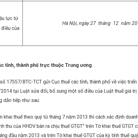
ệu lực từ
Hà N
ộ
i,
ngày
27
tháng
12
năm
20
 điều của
ác tỉnh, thành phố trực thuộc Trung ương
.
ố 17557/BTC-TCT gửi Cục thuế các tỉnh, thành phố về việc triển 
2014 tại Luật sửa đổi, bổ sung một số điều của Luật thuế giá trị
g dẫn tiếp như sau:
ện khai thuế theo quý từ tháng 7 năm 2013 thì cách xác định doanh
nh thu của HHDV bán ra chịu thuế GTGT” trên Tờ khai thuế GTGT 
tháng đầu năm 2013 và trên Tờ khai thuế GTGT của kỳ tính thuế qu