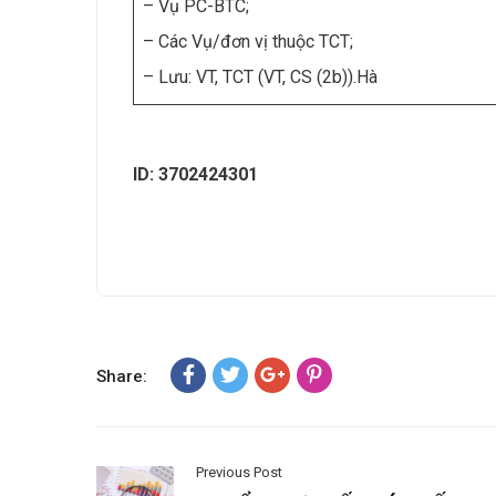
– Vụ PC-BTC;
– Các Vụ/đơn vị thuộc TCT;
– Lưu: VT, TCT (VT, CS (2b)).Hà
ID: 3702424301
Share:
Previous Post