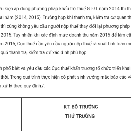
iều kiện áp dụng phương pháp khấu trừ thuế GTGT năm 2014 thì th
i năm (2014, 2015). Trường hợp khi thanh tra, kiểm tra cơ quan t
thì cũng không yêu cầu người nộp thuế thay đổi lại phương pháp 
, 2015. Tuy nhiên khi xác định mức doanh thu năm 2015 để làm c
 2016, Cục thuế cần yêu cầu người nộp thuế rà soát tính toán 
 quả thanh tra, kiểm tra để xác định phù hợp.
nh phố biết và yêu cầu các Cục thuế khẩn trương tổ chức triển khai
p thời. Trong quá trình thực hiện có phát sinh vướng mắc báo cáo v
xử lý theo quy định./.
KT. BỘ TRƯỞNG
THỨ TRƯỞNG