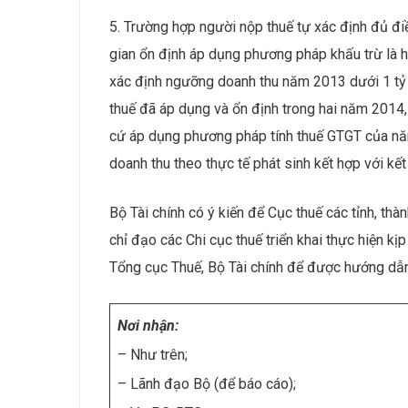
5. Trường hợp người nộp thuế tự xác định đủ đ
gian ổn định áp dụng phương pháp khấu trừ là ha
xác định ngưỡng doanh thu năm 2013 dưới 1 tỷ 
thuế đã áp dụng và ổn định trong hai năm 2014
cứ áp dụng phương pháp tính thuế GTGT của năm
doanh thu theo thực tế phát sinh kết hợp với kết
Bộ Tài chính có ý kiến để Cục thuế các tỉnh, thà
chỉ đạo các Chi cục thuế triển khai thực hiện kị
Tổng cục Thuế, Bộ Tài chính để được hướng dẫn 
N
ơ
i nh
ậ
n:
– Như trên;
– Lãnh đạo Bộ (để báo cáo);