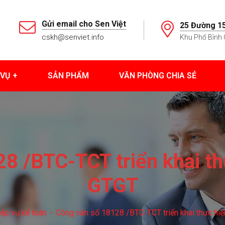
Gửi email cho Sen Việt
25 Đường 15
cskh@senviet.info
Khu Phố Bình 
 VỤ
SẢN PHẨM
VĂN PHÒNG CHIA SẺ
8 /BTC-TCT triển khai th
GTGT
ệp vụ kế toán
Công văn số 18128 /BTC-TCT triển khai thực hiệ