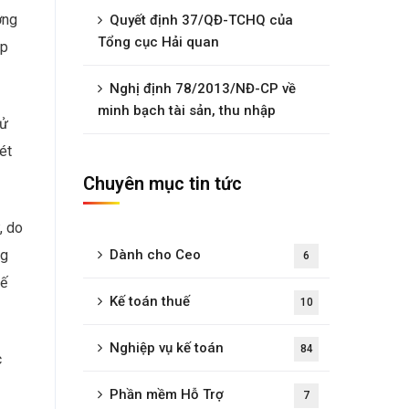
ơng
Quyết định 37/QĐ-TCHQ của
Tổng cục Hải quan
áp
Nghị định 78/2013/NĐ-CP về
minh bạch tài sản, thu nhập
sử
ét
Chuyên mục tin tức
, do
Dành cho Ceo
ng
6
uế
Kế toán thuế
10
Nghiệp vụ kế toán
84
c
Phần mềm Hỗ Trợ
7