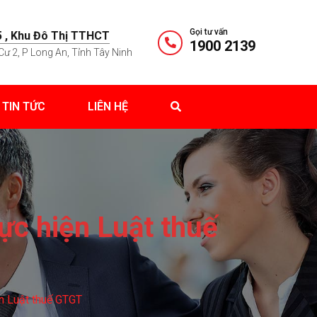
Gọi tư vấn
 , Khu Đô Thị TTHCT
1900 2139
Cư 2, P Long An, Tỉnh Tây Ninh
TIN TỨC
LIÊN HỆ
ực hiện Luật thuế
n Luật thuế GTGT