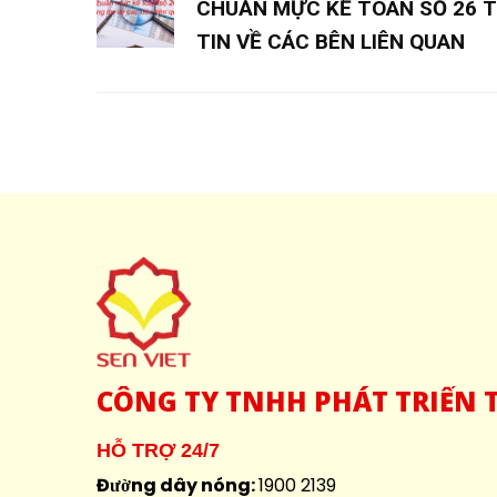
CHUẨN MỰC KẾ TOÁN SỐ 26 
TIN VỀ CÁC BÊN LIÊN QUAN
CÔNG
TY TNHH PHÁT TRIỂN T
HỖ TRỢ 24/7
Đường dây nóng:
1900 2139