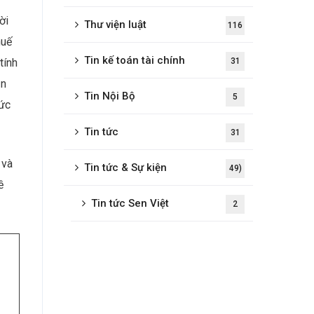
ời
Thư viện luật
116
huế
Tin kế toán tài chính
31
tính
ăn
Tin Nội Bộ
5
mức
Tin tức
31
 và
Tin tức & Sự kiện
49)
ề
Tin tức Sen Việt
2