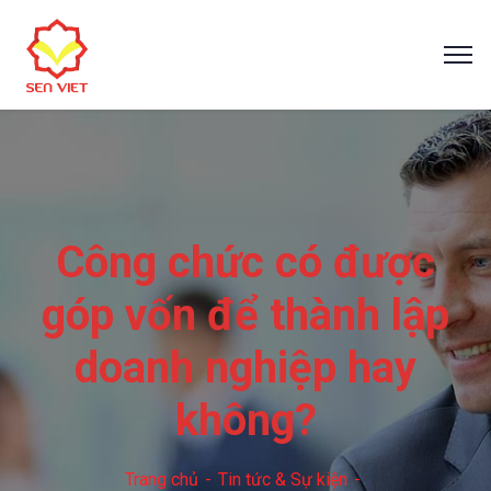
Công chức có được
góp vốn để thành lập
doanh nghiệp hay
không?
Trang chủ
Tin tức & Sự kiện