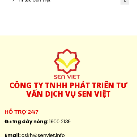
2
CÔNG
TY TNHH PHÁT TRIỂN TƯ
VẤN DỊCH VỤ SEN VIỆT
HỖ TRỢ 24/7
Đường dây nóng:
1900 2139
Email:
cskh@senviet.info