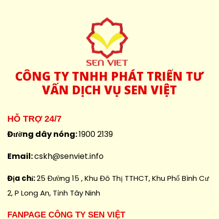
CÔNG
TY TNHH PHÁT TRIỂN TƯ
VẤN DỊCH VỤ SEN VIỆT
HỖ TRỢ 24/7
Đường dây nóng:
1900 2139
Email:
cskh@senviet.info
Địa chỉ:
25 Đường 15 , Khu Đô Thị TTHCT, Khu Phố Bình Cư
2, P Long An, Tỉnh Tây Ninh
FANPAGE CÔNG TY SEN VIỆT