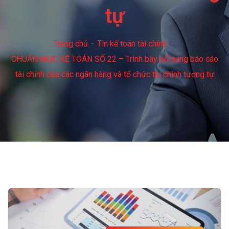
tự
Trang chủ
Tin kế toán tài chính
CHUẨN MỰC KẾ TOÁN SỐ 22 – Trình bày bổ sung báo cáo
tài chính của các ngân hàng và tổ chức tài chính tương tự