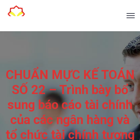
CHUẨN MỰC KẾ TOÁN
SỐ 22 – Trình bày bổ
sung báo cáo tài chính
của các ngân hàng và
tổ chức tài chính tương