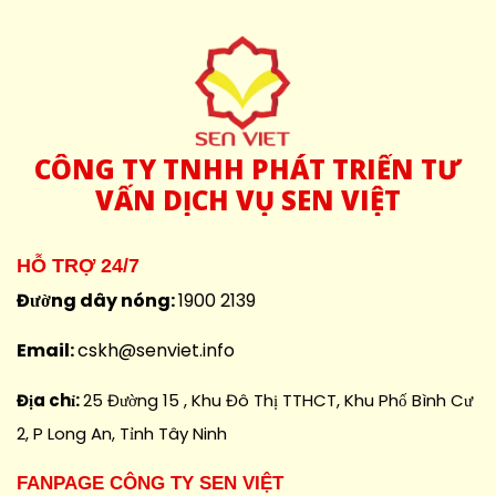
CÔNG
TY TNHH PHÁT TRIỂN TƯ
VẤN DỊCH VỤ SEN VIỆT
HỖ TRỢ 24/7
Đường dây nóng:
1900 2139
Email:
cskh@senviet.info
Địa chỉ:
25 Đường 15 , Khu Đô Thị TTHCT, Khu Phố Bình Cư
2, P Long An, Tỉnh Tây Ninh
FANPAGE CÔNG TY SEN VIỆT