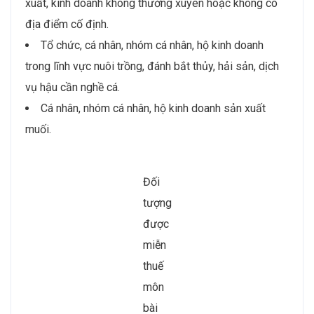
xuất, kinh doanh không thường xuyên hoặc không có
địa điểm cố định.
Tổ chức, cá nhân, nhóm cá nhân, hộ kinh doanh
trong lĩnh vực nuôi trồng, đánh bắt thủy, hải sản, dịch
vụ hậu cần nghề cá.
Cá nhân, nhóm cá nhân, hộ kinh doanh sản xuất
muối.
Đối
tượng
được
miễn
thuế
môn
bài