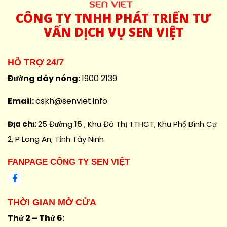
CÔNG
TY TNHH PHÁT TRIỂN TƯ
VẤN DỊCH VỤ SEN VIỆT
HỖ TRỢ 24/7
Đường dây nóng:
1900 2139
Email:
cskh@senviet.info
Địa chỉ:
25 Đường 15 , Khu Đô Thị TTHCT, Khu Phố Bình Cư
2, P Long An, Tỉnh Tây Ninh
FANPAGE CÔNG TY SEN VIỆT
THỜI GIAN MỞ CỬA
Thứ 2 – Thứ 6: