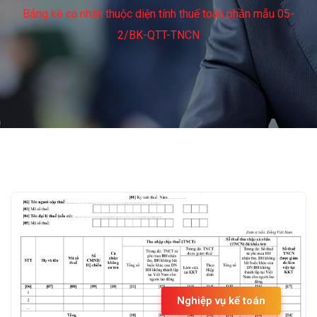
Bảng kê cá nhân thuộc diện tính thuế toàn phần mẫu 05-
2/BK-QTT-TNCN
Nghiệp vụ kế toán