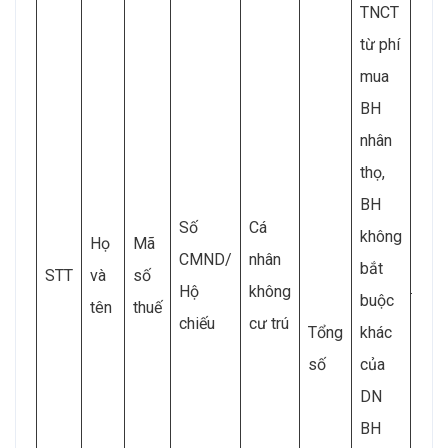
TNCT
từ phí
Tron
mua
TNC
BH
giả
nhân
thọ,
BH
Số
Cá
không
Họ
Mã
CMND/
nhân
bắt
STT
và
số
Hộ
không
buộc
tên
thuế
chiếu
cư trú
Tổng
khác
số
của
DN
BH