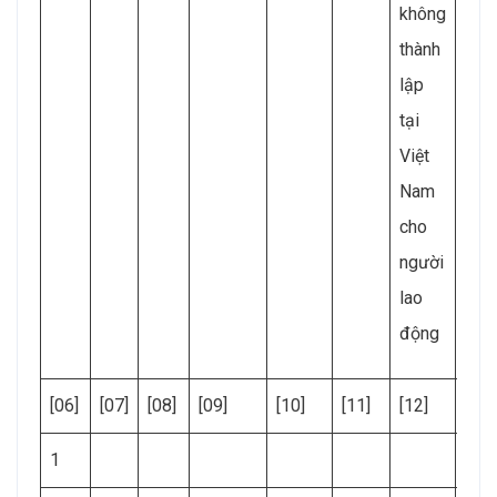
không
thành
Là
lập
việc
tại
tại
Việt
KKT
Nam
cho
người
lao
động
[06]
[07]
[08]
[09]
[10]
[11]
[12]
[13]
1