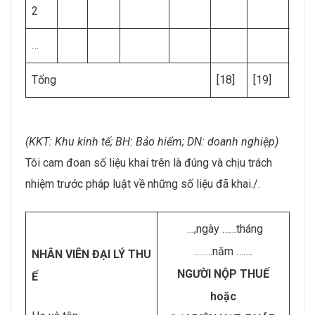
2
…
Tổng
[18]
[19]
[20]
(KKT: Khu kinh tế; BH: Bảo hiểm; DN: doanh nghiệp)
Tôi cam đoan số liệu khai trên là đúng và chịu trách
nhiệm trước pháp luật về những số liệu đã khai./.
…,ngày ……tháng
……..năm …….
NHÂN VIÊN ĐẠI LÝ THU
NGƯỜI NỘP THUẾ
Ế
hoặc