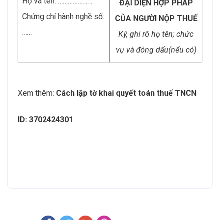
Họ và tên: …………………
ĐẠI DIỆN HỢP PHÁP
Chứng chỉ hành nghề số:
CỦA NGƯỜI NỘP THUẾ
……
Ký, ghi rõ họ tên; chức
vụ và đóng dấu(nếu có)
Xem thêm:
Cách lập tờ khai quyết toán thuế TNCN
ID: 3702424301