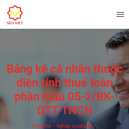
Bảng kê cá nhân thuộc
diện tính thuế toàn
phần mẫu 05-2/BK-
QTT-TNCN
Trang chủ
Nghiệp vụ kế toán