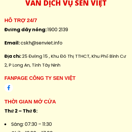
VẤN DỊCH VỤ SEN VIỆT
HỖ TRỢ 24/7
Đường dây nóng:
1900 2139
Email:
cskh@senviet.info
Địa chỉ:
25 Đường 15 , Khu Đô Thị TTHCT, Khu Phố Bình Cư
2, P Long An, Tỉnh Tây Ninh
FANPAGE CÔNG TY SEN VIỆT
THỜI GIAN MỞ CỬA
Thứ 2 – Thứ 6:
Sáng: 07:30 – 11:30