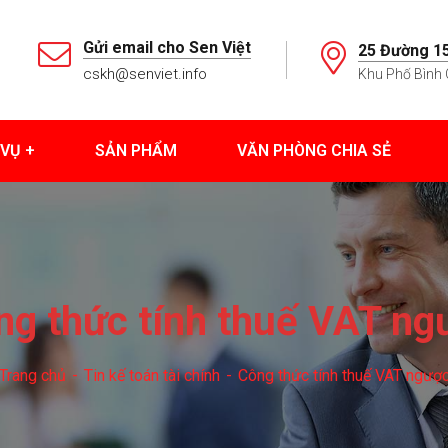
Gửi email cho Sen Việt
25 Đường 15
cskh@senviet.info
Khu Phố Bình 
 VỤ
SẢN PHẨM
VĂN PHÒNG CHIA SẺ
ng thức tính thuế VAT ng
Trang chủ
Tin kế toán tài chính
Công thức tính thuế VAT ngượ