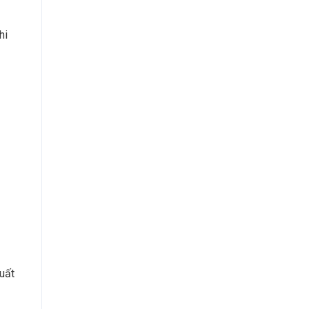
hi
suất