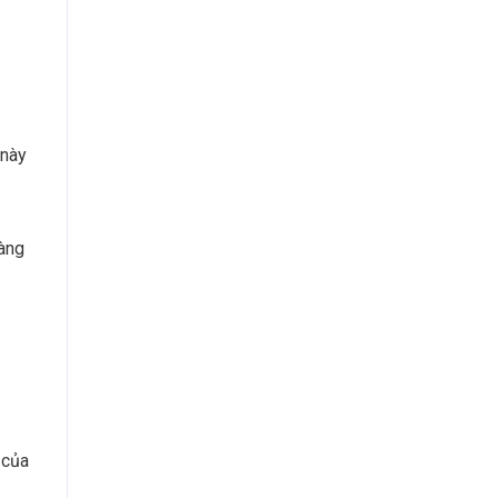
 này
hàng
 của