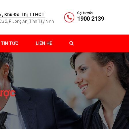
Gọi tư vấn
 , Khu Đô Thị TTHCT
1900 2139
Cư 2, P Long An, Tỉnh Tây Ninh
TIN TỨC
LIÊN HỆ
ược
c